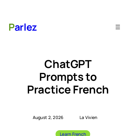
Skip
to
content
P
arlez
ChatGPT
Prompts to
Practice French
August 2, 2026
|
La Vivien
|
Learn French